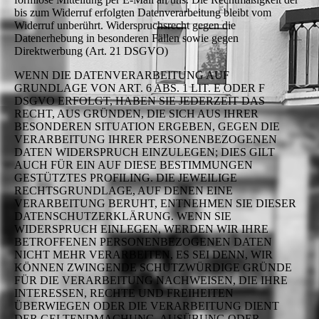
bis zum Widerruf erfolgten Datenverarbeitung bleibt vom
Widerruf unberührt. Widerspruchsrecht gegen die
Datenerhebung in besonderen Fällen sowie gegen
Direktwerbung (Art. 21 DSGVO)
WENN DIE DATENVERARBEITUNG AUF
GRUNDLAGE VON ART. 6 ABS. 1 LIT. E ODER F
DSGVO ERFOLGT, HABEN SIE JEDERZEIT DAS
RECHT, AUS GRÜNDEN, DIE SICH AUS IHRER
BESONDEREN SITUATION ERGEBEN, GEGEN DIE
VERARBEITUNG IHRER PERSONENBEZOGENEN
DATEN WIDERSPRUCH EINZULEGEN; DIES GILT
AUCH FÜR EIN AUF DIESE BESTIMMUNGEN
GESTÜTZTES PROFILING. DIE JEWEILIGE
RECHTSGRUNDLAGE, AUF DENEN EINE
VERARBEITUNG BERUHT, ENTNEHMEN SIE DIESER
DATENSCHUTZERKLÄRUNG. WENN SIE
WIDERSPRUCH EINLEGEN, WERDEN WIR IHRE
BETROFFENEN PERSONENBEZOGENEN DATEN
NICHT MEHR VERARBEITEN, ES SEI DENN, WIR
KÖNNEN ZWINGENDE SCHUTZWÜRDIGE GRÜNDE
FÜR DIE VERARBEITUNG NACHWEISEN, DIE IHRE
INTERESSEN, RECHTE UND FREIHEITEN
ÜBERWIEGEN ODER DIE VERARBEITUNG DIENT
DER GELTENDMACHUNG, AUSÜBUNG ODER