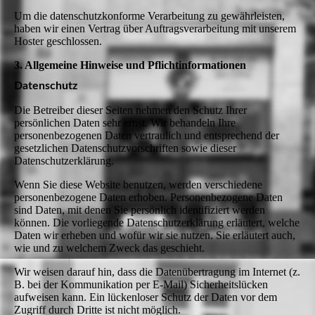
Um die datenschutzkonforme Verarbeitung zu gewährleisten,
haben wir einen Vertrag über Auftragsverarbeitung mit unserem
Hoster geschlossen.
3. Allgemeine Hinweise und Pflichtinformationen
Datenschutz
Die Betreiber dieser Seiten nehmen den Schutz Ihrer
persönlichen Daten sehr ernst. Wir behandeln Ihre
personenbezogenen Daten vertraulich und entsprechend der
gesetzlichen Datenschutzvorschriften sowie dieser
Datenschutzerklärung.
Wenn Sie diese Website benutzen, werden verschiedene
personenbezogene Daten erhoben. Personenbezogene Daten
sind Daten, mit denen Sie persönlich identifiziert werden
können. Die vorliegende Datenschutzerklärung erläutert, welche
Daten wir erheben und wofür wir sie nutzen. Sie erläutert auch,
wie und zu welchem Zweck das geschieht.
Wir weisen darauf hin, dass die Datenübertragung im Internet (z.
B. bei der Kommunikation per E-Mail) Sicherheitslücken
aufweisen kann. Ein lückenloser Schutz der Daten vor dem
Zugriff durch Dritte ist nicht möglich.