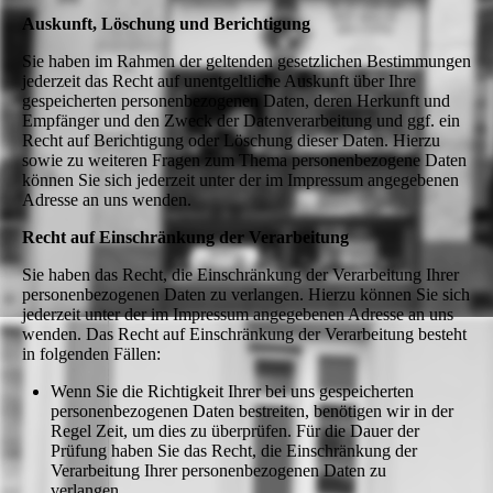
Auskunft, Löschung und Berichtigung
Sie haben im Rahmen der geltenden gesetzlichen Bestimmungen
jederzeit das Recht auf unentgeltliche Auskunft über Ihre
gespeicherten personenbezogenen Daten, deren Herkunft und
Empfänger und den Zweck der Datenverarbeitung und ggf. ein
Recht auf Berichtigung oder Löschung dieser Daten. Hierzu
sowie zu weiteren Fragen zum Thema personenbezogene Daten
können Sie sich jederzeit unter der im Impressum angegebenen
Adresse an uns wenden.
Recht auf Einschränkung der Verarbeitung
Sie haben das Recht, die Einschränkung der Verarbeitung Ihrer
personenbezogenen Daten zu verlangen. Hierzu können Sie sich
jederzeit unter der im Impressum angegebenen Adresse an uns
wenden. Das Recht auf Einschränkung der Verarbeitung besteht
in folgenden Fällen:
Wenn Sie die Richtigkeit Ihrer bei uns gespeicherten
personenbezogenen Daten bestreiten, benötigen wir in der
Regel Zeit, um dies zu überprüfen. Für die Dauer der
Prüfung haben Sie das Recht, die Einschränkung der
Verarbeitung Ihrer personenbezogenen Daten zu
verlangen.