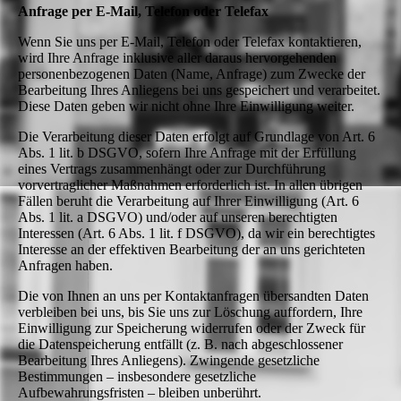
Anfrage per E-Mail, Telefon oder Telefax
Wenn Sie uns per E-Mail, Telefon oder Telefax kontaktieren,
wird Ihre Anfrage inklusive aller daraus hervorgehenden
personenbezogenen Daten (Name, Anfrage) zum Zwecke der
Bearbeitung Ihres Anliegens bei uns gespeichert und verarbeitet.
Diese Daten geben wir nicht ohne Ihre Einwilligung weiter.
Die Verarbeitung dieser Daten erfolgt auf Grundlage von Art. 6
Abs. 1 lit. b DSGVO, sofern Ihre Anfrage mit der Erfüllung
eines Vertrags zusammenhängt oder zur Durchführung
vorvertraglicher Maßnahmen erforderlich ist. In allen übrigen
Fällen beruht die Verarbeitung auf Ihrer Einwilligung (Art. 6
Abs. 1 lit. a DSGVO) und/oder auf unseren berechtigten
Interessen (Art. 6 Abs. 1 lit. f DSGVO), da wir ein berechtigtes
Interesse an der effektiven Bearbeitung der an uns gerichteten
Anfragen haben.
Die von Ihnen an uns per Kontaktanfragen übersandten Daten
verbleiben bei uns, bis Sie uns zur Löschung auffordern, Ihre
Einwilligung zur Speicherung widerrufen oder der Zweck für
die Datenspeicherung entfällt (z. B. nach abgeschlossener
Bearbeitung Ihres Anliegens). Zwingende gesetzliche
Bestimmungen – insbesondere gesetzliche
Aufbewahrungsfristen – bleiben unberührt.