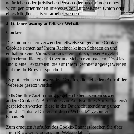
natürlichen oder juristischen Person oder aus Gründen eines
wichtigen öffentlichen Interesses der Europäischen Union oder
eines Mitgliedstaats verarbeitet werden.
4. Datenerfassung auf dieser Website
Cookies
Die Internetseiten verwenden teilweise so genannte Cookies.
Cookies richten auf Ihrem Rechner keinen Schaden an und
enthalten keine Viren. Cookies dienen dazu, unser Angebot
nutzerfreundlicher, effektiver und sicherer zu machen. Cookies
sind kleine Textdateien, die auf Ihrem Rechner abgelegt werden
und die Ihr Browser speichert.
Es gibt technisch notwendige Cookies, die bei jedem Aufruf der
Webseite gesetzt werden.
Falls Sie Ihre Zustimmung gegeben haben, werden soweit
andere Cookies (z.B. Cookies zur Analyse Ihres Surfverhaltens)
gespeichert werden, diese in der Datenschutzerklärung unter
Punkt 5 "Inhalte Dritter auf dieser Webseite" gesondert
behandelt.
Zum erneuten Aufrufen des Cookie-Banners löschen Sie über
Ihren Browser "Cookies und Websitedaten".