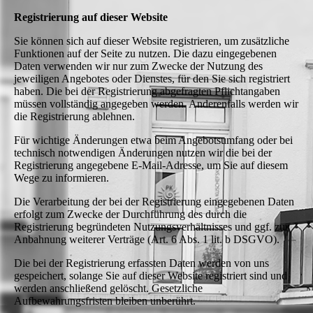
Registrierung auf dieser Website
Sie können sich auf dieser Website registrieren, um zusätzliche
Funktionen auf der Seite zu nutzen. Die dazu eingegebenen
Daten verwenden wir nur zum Zwecke der Nutzung des
jeweiligen Angebotes oder Dienstes, für den Sie sich registriert
haben. Die bei der Registrierung abgefragten Pflichtangaben
müssen vollständig angegeben werden. Anderenfalls werden wir
die Registrierung ablehnen.
Für wichtige Änderungen etwa beim Angebotsumfang oder bei
technisch notwendigen Änderungen nutzen wir die bei der
Registrierung angegebene E-Mail-Adresse, um Sie auf diesem
Wege zu informieren.
Die Verarbeitung der bei der Registrierung eingegebenen Daten
erfolgt zum Zwecke der Durchführung des durch die
Registrierung begründeten Nutzungsverhältnisses und ggf. zur
Anbahnung weiterer Verträge (Art. 6 Abs. 1 lit. b DSGVO).
Die bei der Registrierung erfassten Daten werden von uns
gespeichert, solange Sie auf dieser Website registriert sind und
werden anschließend gelöscht. Gesetzliche
Aufbewahrungsfristen bleiben unberührt.