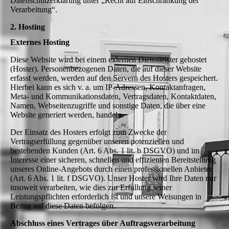
Datenschutzerklärung unter „Recht auf Einschränkung der
Verarbeitung“.
2. Hosting
Externes Hosting
Diese Website wird bei einem externen Dienstleister gehostet
(Hoster). Personenbezogenen Daten, die auf dieser Website
erfasst werden, werden auf den Servern des Hosters gespeichert.
Hierbei kann es sich v. a. um IP-Adressen, Kontaktanfragen,
Meta- und Kommunikationsdaten, Vertragsdaten, Kontaktdaten,
Namen, Webseitenzugriffe und sonstige Daten, die über eine
Website generiert werden, handeln.
Der Einsatz des Hosters erfolgt zum Zwecke der
Vertragserfüllung gegenüber unseren potenziellen und
bestehenden Kunden (Art. 6 Abs. 1 lit. b DSGVO) und im
Interesse einer sicheren, schnellen und effizienten Bereitstellung
unseres Online-Angebots durch einen professionellen Anbieter
(Art. 6 Abs. 1 lit. f DSGVO). Unser Hoster wird Ihre Daten nur
insoweit verarbeiten, wie dies zur Erfüllung seiner
Leistungspflichten erforderlich ist und unsere Weisungen in
Bezug auf diese Daten befolgen.
Abschluss eines Vertrages über Auftragsverarbeitung