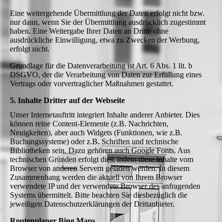
Eine weitergehende Übermittlung der Daten erfolgt nicht bzw.
nur dann, wenn Sie der Übermittlung ausdrücklich zugestimmt
haben. Eine Weitergabe Ihrer Daten an Dritte ohne
ausdrückliche Einwilligung, etwa zu Zwecken der Werbung,
erfolgt nicht.
Grundlage für die Datenverarbeitung ist Art. 6 Abs. 1 lit. b
DSGVO, der die Verarbeitung von Daten zur Erfüllung eines
Vertrags oder vorvertraglicher Maßnahmen gestattet.
5. Inhalte Dritter auf der Webseite
Unser Internetauftritt integriert Inhalte anderer Anbieter. Dies
können reine Content-Elemente (z.B. Nachrichten,
Neuigkeiten), aber auch Widgets (Funktionen, wie z.B.
Buchungssysteme) oder z.B. Schriften und technische
Bibliotheken sein. Dazu gehören auch Google Fonts. Aus
technischen Gründen erfolgt dies, indem diese Inhalte vom
Browser von anderen Servern geladen werden. In diesem
Zusammenhang werden die aktuell von Ihrem Browser
verwendete IP und der verwendete Browser des anfragenden
Systems übermittelt. Bitte beachten Sie diesbezüglich die
jeweiligen Datenschutzerklärungen der Drittanbieter.
Routenplaner Bing Maps