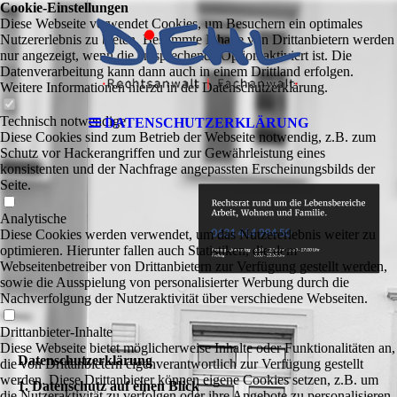
Cookie-Einstellungen
Diese Webseite verwendet Cookies, um Besuchern ein optimales
Nutzererlebnis zu bieten. Bestimmte Inhalte von Drittanbietern werden
nur angezeigt, wenn die entsprechende Option aktiviert ist. Die
Datenverarbeitung kann dann auch in einem Drittland erfolgen.
Weitere Informationen hierzu in der Datenschutzerklärung.
Technisch notwendige
DATENSCHUTZERKLÄRUNG
Diese Cookies sind zum Betrieb der Webseite notwendig, z.B. zum
Schutz vor Hackerangriffen und zur Gewährleistung eines
konsistenten und der Nachfrage angepassten Erscheinungsbilds der
Seite.
Analytische
Diese Cookies werden verwendet, um das Nutzererlebnis weiter zu
optimieren. Hierunter fallen auch Statistiken, die dem
Webseitenbetreiber von Drittanbietern zur Verfügung gestellt werden,
sowie die Ausspielung von personalisierter Werbung durch die
Nachverfolgung der Nutzeraktivität über verschiedene Webseiten.
Drittanbieter-Inhalte
Diese Webseite bietet möglicherweise Inhalte oder Funktionalitäten an,
Datenschutzerklärung
die von Drittanbietern eigenverantwortlich zur Verfügung gestellt
werden. Diese Drittanbieter können eigene Cookies setzen, z.B. um
1. Datenschutz auf einen Blick
die Nutzeraktivität zu verfolgen oder ihre Angebote zu personalisieren