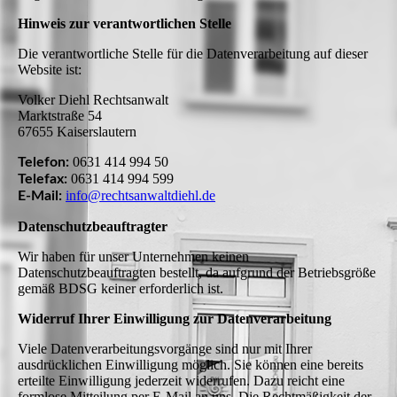
Hinweis zur verantwortlichen Stelle
Die verantwortliche Stelle für die Datenverarbeitung auf dieser
Website ist:
Volker Diehl Rechtsanwalt
Marktstraße 54
67655 Kaiserslautern
0631 414 994 50
Telefon:
0631 414 994 599
Telefax:
info@rechtsanwaltdiehl.de
E-Mail:
Datenschutzbeauftragter
Wir haben für unser Unternehmen keinen
Datenschutzbeauftragten bestellt, da aufgrund der Betriebsgröße
gemäß BDSG keiner erforderlich ist.
Widerruf Ihrer Einwilligung zur Datenverarbeitung
Viele Datenverarbeitungsvorgänge sind nur mit Ihrer
ausdrücklichen Einwilligung möglich. Sie können eine bereits
erteilte Einwilligung jederzeit widerrufen. Dazu reicht eine
formlose Mitteilung per E-Mail an uns. Die Rechtmäßigkeit der