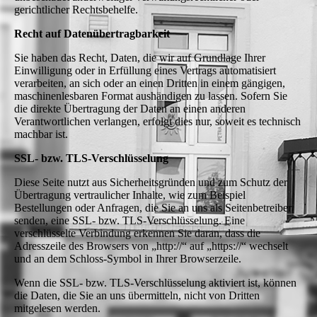
gerichtlicher Rechtsbehelfe.
Recht auf Datenübertragbarkeit
Sie haben das Recht, Daten, die wir auf Grundlage Ihrer
Einwilligung oder in Erfüllung eines Vertrags automatisiert
verarbeiten, an sich oder an einen Dritten in einem gängigen,
maschinenlesbaren Format aushändigen zu lassen. Sofern Sie
die direkte Übertragung der Daten an einen anderen
Verantwortlichen verlangen, erfolgt dies nur, soweit es technisch
machbar ist.
SSL- bzw. TLS-Verschlüsselung
Diese Seite nutzt aus Sicherheitsgründen und zum Schutz der
Übertragung vertraulicher Inhalte, wie zum Beispiel
Bestellungen oder Anfragen, die Sie an uns als Seitenbetreiber
senden, eine SSL- bzw. TLS-Verschlüsselung. Eine
verschlüsselte Verbindung erkennen Sie daran, dass die
Adresszeile des Browsers von „http://“ auf „https://“ wechselt
und an dem Schloss-Symbol in Ihrer Browserzeile.
Wenn die SSL- bzw. TLS-Verschlüsselung aktiviert ist, können
die Daten, die Sie an uns übermitteln, nicht von Dritten
mitgelesen werden.