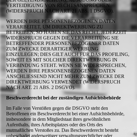
VERTEIDIGUNG VON RECHTSANSPRÜCHEN
(WIDERSPRUCH NACH ART. 21 ABS. 1 DSGVO).
WERDEN IHRE PERSONENBEZOGENEN DATEN
VERARBEITET, UM DIREKTWERBUNG ZU
BETREIBEN, SO HABEN SIE DAS RECHT, JEDERZEIT
WIDERSPRUCH GEGEN DIE VERARBEITUNG SIE
BETREFFENDER PERSONENBEZOGENER DATEN
ZUM ZWECKE DERARTIGER WERBUNG
EINZULEGEN; DIES GILT AUCH FÜR DAS PROFILING,
SOWEIT ES MIT SOLCHER DIREKTWERBUNG IN
VERBINDUNG STEHT. WENN SIE WIDERSPRECHEN,
WERDEN IHRE PERSONENBEZOGENEN DATEN
ANSCHLIESSEND NICHT MEHR ZUM ZWECKE DER
DIREKTWERBUNG VERWENDET (WIDERSPRUCH
NACH ART. 21 ABS. 2 DSGVO).
Beschwerderecht bei der zuständigen Aufsichtsbehörde
Im Falle von Verstößen gegen die DSGVO steht den
Betroffenen ein Beschwerderecht bei einer Aufsichtsbehörde,
insbesondere in dem Mitgliedstaat ihres gewöhnlichen
Aufenthalts, ihres Arbeitsplatzes oder des Orts des
mutmaßlichen Verstoßes zu. Das Beschwerderecht besteht
unbeschadet anderweitiger verwaltungsrechtlicher oder