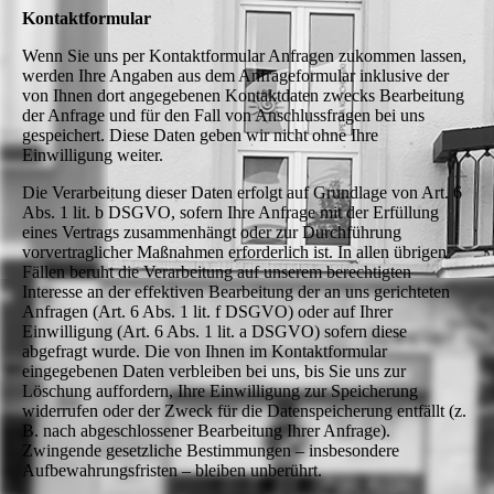
Kontaktformular
Wenn Sie uns per Kontaktformular Anfragen zukommen lassen,
werden Ihre Angaben aus dem Anfrageformular inklusive der
von Ihnen dort angegebenen Kontaktdaten zwecks Bearbeitung
der Anfrage und für den Fall von Anschlussfragen bei uns
gespeichert. Diese Daten geben wir nicht ohne Ihre
Einwilligung weiter.
Die Verarbeitung dieser Daten erfolgt auf Grundlage von Art. 6
Abs. 1 lit. b DSGVO, sofern Ihre Anfrage mit der Erfüllung
eines Vertrags zusammenhängt oder zur Durchführung
vorvertraglicher Maßnahmen erforderlich ist. In allen übrigen
Fällen beruht die Verarbeitung auf unserem berechtigten
Interesse an der effektiven Bearbeitung der an uns gerichteten
Anfragen (Art. 6 Abs. 1 lit. f DSGVO) oder auf Ihrer
Einwilligung (Art. 6 Abs. 1 lit. a DSGVO) sofern diese
abgefragt wurde. Die von Ihnen im Kontaktformular
eingegebenen Daten verbleiben bei uns, bis Sie uns zur
Löschung auffordern, Ihre Einwilligung zur Speicherung
widerrufen oder der Zweck für die Datenspeicherung entfällt (z.
B. nach abgeschlossener Bearbeitung Ihrer Anfrage).
Zwingende gesetzliche Bestimmungen – insbesondere
Aufbewahrungsfristen – bleiben unberührt.