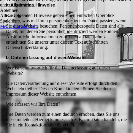
und zu optimieren.
a. Allgemeine Hinweise
Ablehnen
Die folgenden Hinweise geben einen einfachen Überblick
Alle akzeptieren
darüber, was mit Ihren personenbezogenen Daten passiert, wenn
Speichern
Sie diese Website besuchen. Personenbezogene Daten sind alle
Mehr Informationen
Daten, mit denen Sie persönlich identifiziert werden können.
Ausführliche Informationen zum Thema Datenschutz
entnehmen Sie unserer unter diesem Text aufgeführten
Datenschutzerklärung.
b. Datenerfassung auf dieser Website
Wer ist verantwortlich für die Datenerfassung auf dieser
Website?
Die Datenverarbeitung auf dieser Website erfolgt durch den
Websitebetreiber. Dessen Kontaktdaten können Sie dem
Impressum dieser Website entnehmen.
Wie erfassen wir Ihre Daten?
Ihre Daten werden zum einen dadurch erhoben, dass Sie uns
diese mitteilen. Hierbei kann es sich z. B. um Daten handeln, die
Sie in ein Kontaktformular eingeben.