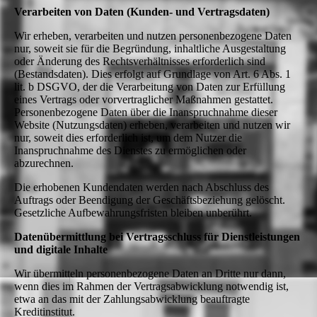
Verarbeiten von Daten (Kunden- und Vertragsdaten)
Wir erheben, verarbeiten und nutzen personenbezogene Daten
nur, soweit sie für die Begründung, inhaltliche Ausgestaltung
oder Änderung des Rechtsverhältnisses erforderlich sind
(Bestandsdaten). Dies erfolgt auf Grundlage von Art. 6 Abs. 1
lit. b DSGVO, der die Verarbeitung von Daten zur Erfüllung
eines Vertrags oder vorvertraglicher Maßnahmen gestattet.
Personenbezogene Daten über die Inanspruchnahme dieser
Website (Nutzungsdaten) erheben, verarbeiten und nutzen wir
nur, soweit dies erforderlich ist, um dem Nutzer die
Inanspruchnahme des Dienstes zu ermöglichen oder
abzurechnen.
Die erhobenen Kundendaten werden nach Abschluss des
Auftrags oder Beendigung der Geschäftsbeziehung gelöscht.
Gesetzliche Aufbewahrungsfristen bleiben unberührt.
Datenübermittlung bei Vertragsschluss für Dienstleistungen
und digitale Inhalte
Wir übermitteln personenbezogene Daten an Dritte nur dann,
wenn dies im Rahmen der Vertragsabwicklung notwendig ist,
etwa an das mit der Zahlungsabwicklung beauftragte
Kreditinstitut.