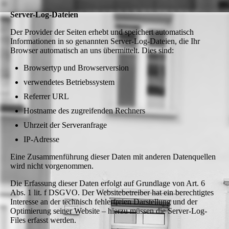
Server-Log-Dateien
Der Provider der Seiten erhebt und speichert automatisch
Informationen in so genannten Server-Log-Dateien, die Ihr
Browser automatisch an uns übermittelt. Dies sind:
Browsertyp und Browserversion
verwendetes Betriebssystem
Referrer URL
Hostname des zugreifenden Rechners
Uhrzeit der Serveranfrage
IP-Adresse
Eine Zusammenführung dieser Daten mit anderen Datenquellen
wird nicht vorgenommen.
Die Erfassung dieser Daten erfolgt auf Grundlage von Art. 6
Abs. 1 lit. f DSGVO. Der Websitebetreiber hat ein berechtigtes
Interesse an der technisch fehlerfreien Darstellung und der
Optimierung seiner Website – hierzu müssen die Server-Log-
Files erfasst werden.