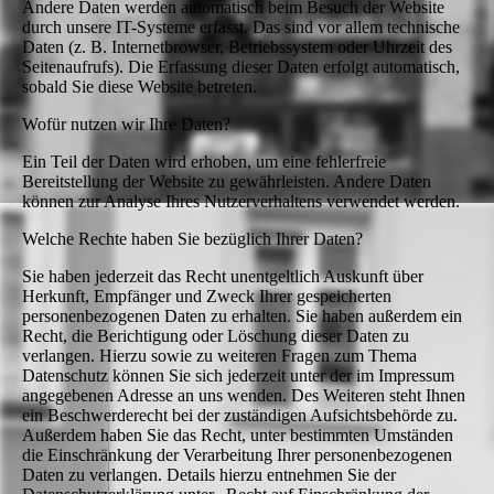
Andere Daten werden automatisch beim Besuch der Website
durch unsere IT-Systeme erfasst. Das sind vor allem technische
Daten (z. B. Internetbrowser, Betriebssystem oder Uhrzeit des
Seitenaufrufs). Die Erfassung dieser Daten erfolgt automatisch,
sobald Sie diese Website betreten.
Wofür nutzen wir Ihre Daten?
Ein Teil der Daten wird erhoben, um eine fehlerfreie
Bereitstellung der Website zu gewährleisten. Andere Daten
können zur Analyse Ihres Nutzerverhaltens verwendet werden.
Welche Rechte haben Sie bezüglich Ihrer Daten?
Sie haben jederzeit das Recht unentgeltlich Auskunft über
Herkunft, Empfänger und Zweck Ihrer gespeicherten
personenbezogenen Daten zu erhalten. Sie haben außerdem ein
Recht, die Berichtigung oder Löschung dieser Daten zu
verlangen. Hierzu sowie zu weiteren Fragen zum Thema
Datenschutz können Sie sich jederzeit unter der im Impressum
angegebenen Adresse an uns wenden. Des Weiteren steht Ihnen
ein Beschwerderecht bei der zuständigen Aufsichtsbehörde zu.
Außerdem haben Sie das Recht, unter bestimmten Umständen
die Einschränkung der Verarbeitung Ihrer personenbezogenen
Daten zu verlangen. Details hierzu entnehmen Sie der