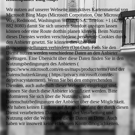
Wir nutzen auf unserer Webseite interaktives Kartenmaterial von
Microsoft Bing Maps (Microsoft Corporation, One Microsoft
Way, Redmond, Washington 98052, USA. Telefon: +1 (425)
882 8080) damit Sie sich unseren Standort anzeigen lassen
können oder eine Route dorthin planen können. Beim Nutzen
dieses Dienstes werden verschiedene persistente Cookies durch
den Anbieter gesetzt. Sie können dies über Ihre
Browsereinstellungen verhindern (Opt-Out). Falls Sie den
Dienst nutzen werden verschiedene Daten an den Anbieter
übertragen. Eine Übersicht über diese Daten finden Sie in den
Nutzungsbedingungen des Anbieters (
https://www.microsoft.com/en-us/maps/product/terms) und der
Datenschutzerklärung ( https://privacy.microsoft.com/de-
de/privacystatement). Wenn Sie bei den entsprechenden
Diensten, auch außerhalb dieser Webseite, eingeloggt sind,
können Sie durch diese Anbieter identifiziert werden. Bitte
informieren Sie sich über die Nutzungs- und
Datenschutzbedingungen der Anbieter über diese Möglichkeit.
Wir haben keinen Einfluss auf Art und Umfang der durch diesen
Dienst verarbeiteten Daten, die Art der Verarbeitung und
Nutzung oder die Weitergabe dieser Daten an Dritte. Auch
haben wir insoweit keine effektiven Kontrollmöglichkeiten.