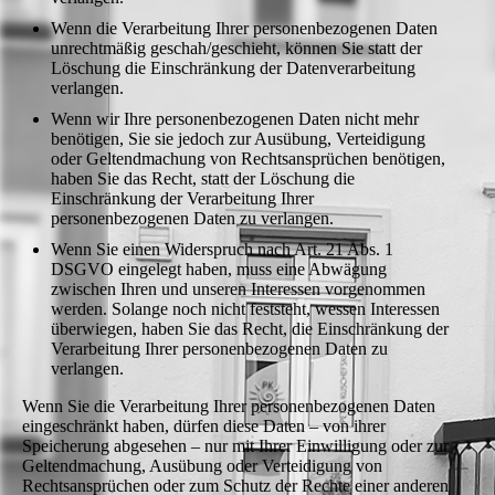
Wenn die Verarbeitung Ihrer personenbezogenen Daten
unrechtmäßig geschah/geschieht, können Sie statt der
Löschung die Einschränkung der Datenverarbeitung
verlangen.
Wenn wir Ihre personenbezogenen Daten nicht mehr
benötigen, Sie sie jedoch zur Ausübung, Verteidigung
oder Geltendmachung von Rechtsansprüchen benötigen,
haben Sie das Recht, statt der Löschung die
Einschränkung der Verarbeitung Ihrer
personenbezogenen Daten zu verlangen.
Wenn Sie einen Widerspruch nach Art. 21 Abs. 1
DSGVO eingelegt haben, muss eine Abwägung
zwischen Ihren und unseren Interessen vorgenommen
werden. Solange noch nicht feststeht, wessen Interessen
überwiegen, haben Sie das Recht, die Einschränkung der
Verarbeitung Ihrer personenbezogenen Daten zu
verlangen.
Wenn Sie die Verarbeitung Ihrer personenbezogenen Daten
eingeschränkt haben, dürfen diese Daten – von ihrer
Speicherung abgesehen – nur mit Ihrer Einwilligung oder zur
Geltendmachung, Ausübung oder Verteidigung von
Rechtsansprüchen oder zum Schutz der Rechte einer anderen