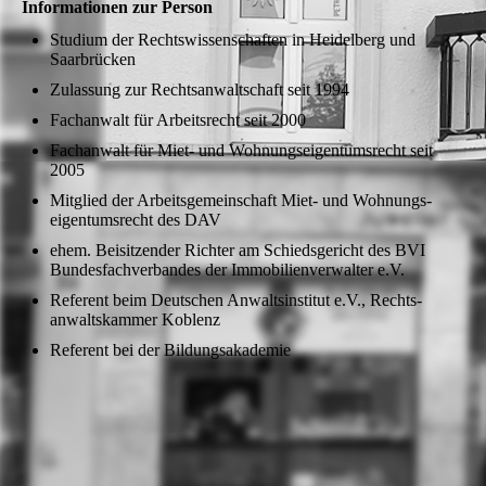
Informa­tionen zur Person
Studium der Rechts­wissen­schaften in Heidel­berg und
Saarbrücken
Zulassung zur Rechts­anwalt­schaft seit 1994
Fachanwalt für Arbeits­recht seit 2000
Fachanwalt für Miet- und Wohnungs­eigentums­recht seit
2005
Mitglied der Arbeits­gemein­schaft Miet- und Wohnungs­
eigentums­recht des DAV
ehem. Beisitzender Richter am Schieds­gericht des BVI
Bundes­fach­verbandes der Immobilien­verwalter e.V.
Referent beim Deutschen Anwalts­institut e.V., Rechts­
anwalts­kammer Koblenz
Referent bei der Bildungs­akademie