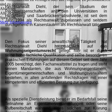
und zu optimieren.
Rechtsanwalt Diehl, der sein Studium der
Ablehnen
Rechtswissenschaften an den Universitäten in
Alle akzeptieren
Heidelberg und Saarbrücken absolvierte, ist seit dem
Speichern
Jahr 1994 als Rechtsanwalt zugelassen und seitdem
Mehr Informationen
durchgehend in Kaiserslautern als Rechtsanwalt tätig.
Den Fokus seiner anwaltlichen Tätigkeit hat
Rechtsanwalt Diehl hauptsächlich auf das
Wohnungseigentumsrecht
gelegt: hier ist er durch
seine hohe fachliche Qualifikation und seine besonderen
praktischen Erfahrungen auf diesem Gebiet seit dem Jahr
2005 berechtigt, den Fachanwaltstitel zu tragen und steht
seinen Mandanten, die aus Wohnungseigentümern,
Eigentümergemeinschaften und Wohnungsverwaltern
bestehen, in allen anfallenden Rechtsfragen mit einer
kompetenten und effizienten Beratung zur Verfügung.
Als spezielle Dienstleistung bietet er im Bedarfsfall seine
Teilnahme an Eigentümerversammlungen oder seine
Rufbereitschaft während eines solchen zur Klärung