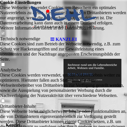
Cookie-Einstellungen
Diese Webseite verwendet Cookies, um Besuchern ein optimales
Nutzererlebnis zu bieten. Bestimmte Inhalte von Drittanbietern werden
nur angezeigt, wenn die entsprechende Option aktiviert ist. Die
Datenverarbeitung kann dann auch in einem Drittland erfolgen.
Weitere Informationen hierzu in der Datenschutzerklärung.
Technisch notwendige
KANZLEI
Diese Cookies sind zum Betrieb der Webseite notwendig, z.B. zum
Schutz vor Hackerangriffen und zur Gewährleistung eines
konsistenten und der Nachfrage angepassten Erscheinungsbilds der
Seite.
Analytische
Diese Cookies werden verwendet, um das Nutzererlebnis weiter zu
optimieren. Hierunter fallen auch Statistiken, die dem
Webseitenbetreiber von Drittanbietern zur Verfügung gestellt werden,
sowie die Ausspielung von personalisierter Werbung durch die
Nachverfolgung der Nutzeraktivität über verschiedene Webseiten.
Drittanbieter-Inhalte
Diese Webseite bietet möglicherweise Inhalte oder Funktionalitäten an,
die von Drittanbietern eigenverantwortlich zur Verfügung gestellt
werden. Diese Drittanbieter können eigene Cookies setzen, z.B. um
Kanzlei
die Nutzeraktivität zu verfolgen oder ihre Angebote zu personalisieren