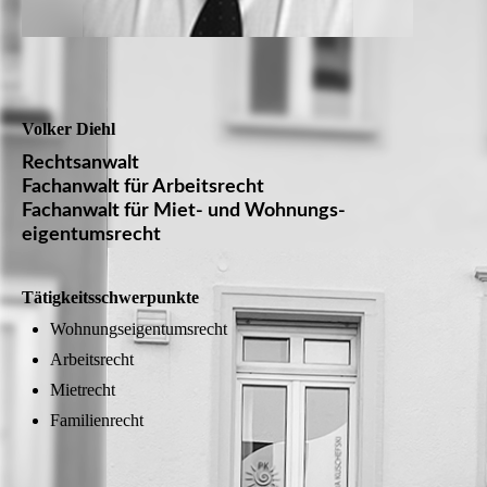
Volker Diehl
Rechtsanwalt
Fachanwalt für Arbeits­recht
Fachanwalt für Miet- und Wohnungs­
eigentumsrecht
Tätigkeits­schwer­punkte
Wohnungs­eigentums­recht
Arbeitsrecht
Mietrecht
Familienrecht