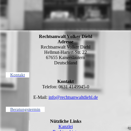
Rechtsanwalt Volker Diehl
Adresse
Rechtsanwalt Volker Diehl
Hellmut-Hartert-Str. 22
67655 Kaiserslautern
Deutschland
Kontakt
Kontakt
Telefon: 0631 4149945-0
E-Mail:
info@rechtsanwaltdiehl.de
Beratungstermin
Nützliche Links
Kanzlei