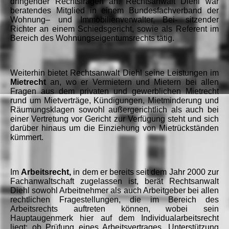
dringender Rechtsfragen an. Rechtsanwalt Diehl war
beratendes Mitglied in einem Bundesfachverband der
Wohnung– und Immobilienverwalter, Bei- sitzender
Richter an einem Schiedsgericht, sowie als Referent im
Bereich des Wohnungseigentumsrechts tätig.
Weiterhin bietet Rechtsanwalt Diehl seine Leistungen im
Mietrecht
an, wo er Vermietern und Mietern bei allen
Fragen aus dem privaten und gewerblichen Mietrecht
rund um Mietverträge, Kündigungen, Mietminderung und
Räumungsklagen sowohl außergerichtlich als auch bei
einer Vertretung vor Gericht zur Verfügung steht und sich
darüber hinaus um die Einziehung von Mietrückständen
kümmert.
Im
Arbeitsrecht,
in dem er bereits seit dem Jahr 2000 zur
Fachanwaltschaft zugelassen ist, berät Rechtsanwalt
Diehl sowohl Arbeitnehmer als auch Arbeitgeber bei allen
rechtlichen Fragestellungen, die im Bereich des
Arbeitsrechts auftreten können, wobei sein
Hauptaugenmerk hier auf dem Individualarbeitsrecht
liegt: ob Prüfung eines Arbeitsvertrages, Unterstützung